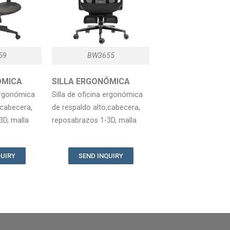
59
BW3655
ONÓMICA
SILLA ERGONÓMICA
 ergonómica
Silla de oficina ergonómica
,cabecera,
de respaldo alto,cabecera,
3D, malla
reposabrazos 1-3D, malla
QUIRY
SEND INQUIRY