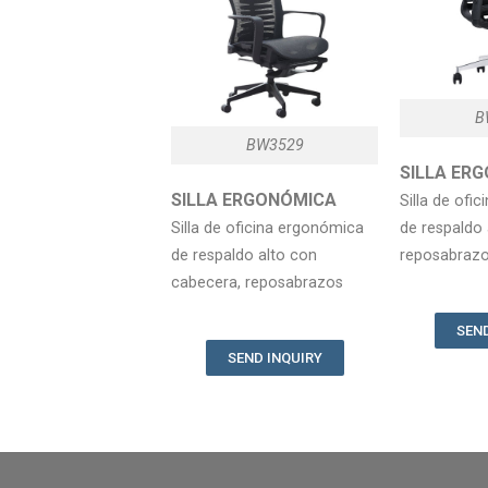
B
BW3529
SILLA E
SILLA ERGONÓMICA
Silla de ofi
Silla de oficina ergonómica
de respaldo 
de respaldo alto con
reposabrazo
cabecera, reposabrazos
SEND
SEND INQUIRY