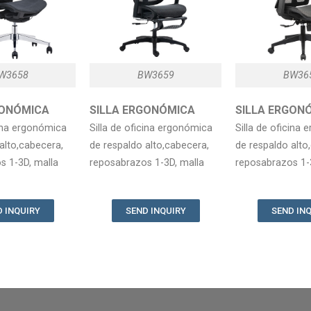
W3658
BW3659
BW36
RGONÓMICA
SILLA ERGONÓMICA
SILLA ERG
cina ergonómica
Silla de oficina ergonómica
Silla de oficina
alto,cabecera,
de respaldo alto,cabecera,
de respaldo alto
s 1-3D, malla
reposabrazos 1-3D, malla
reposabrazos 1-
 INQUIRY
SEND INQUIRY
SEND IN