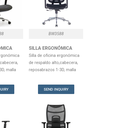
88
BW3588
ONÓMICA
SILLA ERGONÓMICA
 ergonómica
Silla de oficina ergonómica
,cabecera,
de respaldo alto,cabecera,
3D, malla
reposabrazos 1-3D, malla
QUIRY
SEND INQUIRY